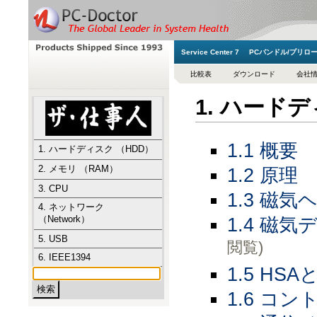
Service Center 7
PCバンドル/プリロ
比較表
ダウンロード
会社
1. ハード
1.1 概要
1. ハードディスク （HDD）
2. メモリ （RAM）
1.2 原理
3. CPU
1.3 磁気
4. ネットワーク
（Network）
1.4 磁
5. USB
閲覧)
6. IEEE1394
1.5 HSA
1.6 コ