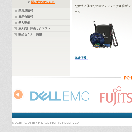
»
問い合わせをする
可搬性に優れたプロフェッショナル診断ツ
新製品情報
ール
展示会情報
導入事例
法人向け評価リクエスト
製品セミナー情報
詳細情報
© 2025 PC-Doctor, Inc. ALL RIGHTS RESERVED.